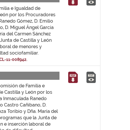
milia e Igualdad de
León por los Procuradores
Ranedo Gómez, D. Emilio
o, D. Miguel Ángel García
aría del Carmen Sánchez
 Junta de Castilla y León
aboral de menores y
ltad sociofamiliar.
CL-11-008942.
Comisión de Familia e
 Castilla y León por los
ía Inmaculada Ranedo
to Castro Cañibano, D.
za Toribio y Dña. María del
 programas que la Junta de
n e inserción laboral de