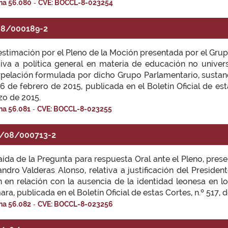
-
na 56.080
CVE: BOCCL-8-023254
8/000189-2
stimación por el Pleno de la Moción presentada por el Grup
tiva a política general en materia de educación no univers
rpelación formulada por dicho Grupo Parlamentario, sustanc
6 de febrero de 2015, publicada en el Boletín Oficial de esta
o de 2015.
-
na 56.081
CVE: BOCCL-8-023255
/08/000713-2
ída de la Pregunta para respuesta Oral ante el Pleno, pres
andro Valderas Alonso, relativa a justificación del President
 en relación con la ausencia de la identidad leonesa en l
ra, publicada en el Boletín Oficial de estas Cortes, n.º 517, 
-
na 56.082
CVE: BOCCL-8-023256