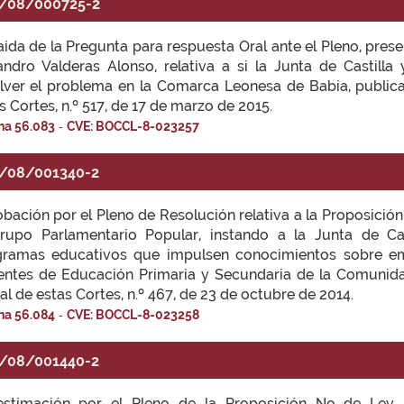
/08/000725-2
ída de la Pregunta para respuesta Oral ante el Pleno, pres
andro Valderas Alonso, relativa a si la Junta de Castilla
lver el problema en la Comarca Leonesa de Babia, publicad
s Cortes, n.º 517, de 17 de marzo de 2015.
-
na 56.083
CVE: BOCCL-8-023257
/08/001340-2
bación por el Pleno de Resolución relativa a la Proposició
Grupo Parlamentario Popular, instando a la Junta de Ca
gramas educativos que impulsen conocimientos sobre em
ntes de Educación Primaria y Secundaria de la Comunidad
ial de estas Cortes, n.º 467, de 23 de octubre de 2014.
-
na 56.084
CVE: BOCCL-8-023258
/08/001440-2
estimación por el Pleno de la Proposición No de Ley 