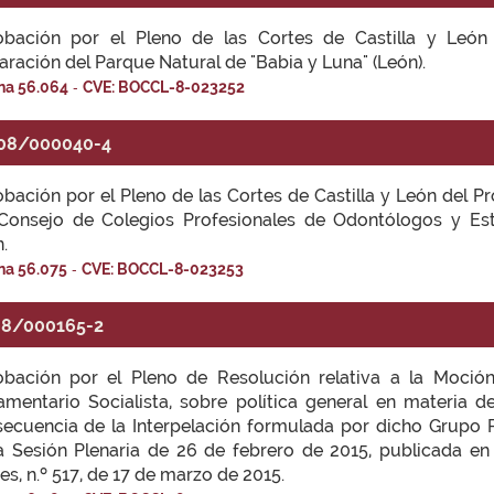
obación por el Pleno de las Cortes de Castilla y Leó
aración del Parque Natural de "Babia y Luna" (León).
-
na 56.064
CVE: BOCCL-8-023252
08/000040-4
bación por el Pleno de las Cortes de Castilla y León del P
Consejo de Colegios Profesionales de Odontólogos y Es
.
-
na 56.075
CVE: BOCCL-8-023253
8/000165-2
obación por el Pleno de Resolución relativa a la Moció
amentario Socialista, sobre política general en materia 
ecuencia de la Interpelación formulada por dicho Grupo P
a Sesión Plenaria de 26 de febrero de 2015, publicada en e
es, n.º 517, de 17 de marzo de 2015.