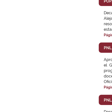
POP
Deca
Alej
reso
esta
Pági
PNL
Apro
el 
pro
doce
Ofic
Pági
PNL
Des