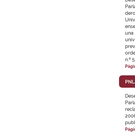
Parl
dero
Uni
ense
una 
univ
pre
orde
n.º 
Pági
PNL
Des
Parl
recl
2006
publ
Pági