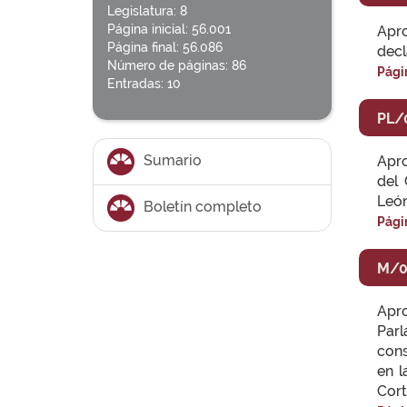
Legislatura: 8
Página inicial: 56.001
Apr
Página final: 56.086
decl
Número de páginas: 86
Pági
Entradas: 10
PL/
Sumario
Apro
del 
León
Boletín completo
Pági
M/0
Apr
Parl
cons
en l
Cort