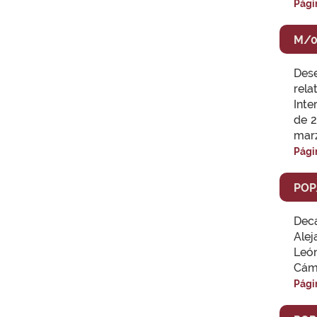
Pági
M/0
Dese
rela
Inte
de 2
marz
Pági
POP
Deca
Alej
León
Cáma
Pági