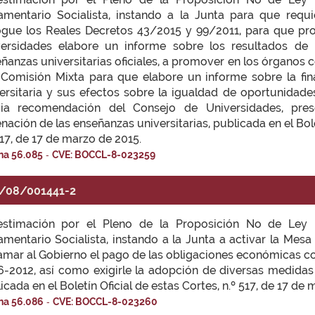
amentario Socialista, instando a la Junta para que requ
gue los Reales Decretos 43/2015 y 99/2011, para que p
versidades elabore un informe sobre los resultados de 
ñanzas universitarias oficiales, a promover en los órganos
Comisión Mixta para que elabore un informe sobre la fin
ersitaria y sus efectos sobre la igualdad de oportunidade
via recomendación del Consejo de Universidades, pre
nación de las enseñanzas universitarias, publicada en el Bole
517, de 17 de marzo de 2015.
-
na 56.085
CVE: BOCCL-8-023259
/08/001441-2
estimación por el Pleno de la Proposición No de Ley 
amentario Socialista, instando a la Junta a activar la Mesa
amar al Gobierno el pago de las obligaciones económicas co
-2012, así como exigirle la adopción de diversas medidas
icada en el Boletín Oficial de estas Cortes, n.º 517, de 17 de
-
na 56.086
CVE: BOCCL-8-023260