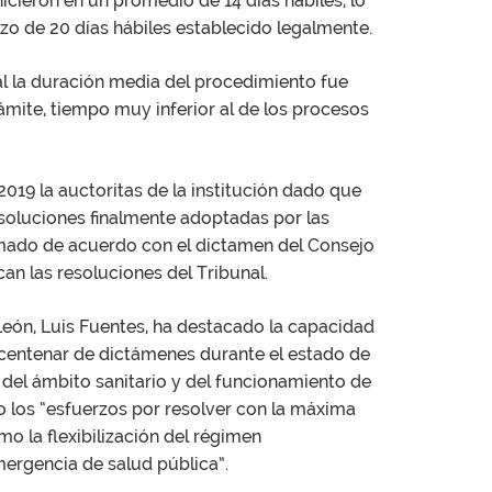
icieron en un promedio de 14 días hábiles, lo
o de 20 días hábiles establecido legalmente.
l la duración media del procedimiento fue
ámite, tiempo muy inferior al de los procesos
019 la auctoritas de la institución dado que
esoluciones finalmente adoptadas por las
omado de acuerdo con el dictamen del Consejo
can las resoluciones del Tribunal.
y León, Luis Fuentes, ha destacado la capacidad
 centenar de dictámenes durante el estado de
s del ámbito sanitario y del funcionamiento de
o los “esfuerzos por resolver con la máxima
o la flexibilización del régimen
ergencia de salud pública”.