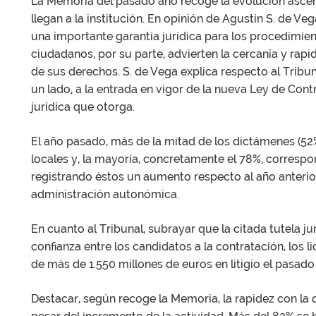
La Memoria del pasado año recoge la evolución asce
llegan a la institución. En opinión de Agustín S. de Ve
una importante garantía jurídica para los procedimient
ciudadanos, por su parte, advierten la cercanía y rapi
de sus derechos. S. de Vega explica respecto al Tribu
un lado, a la entrada en vigor de la nueva Ley de Contr
jurídica que otorga.
El año pasado, más de la mitad de los dictámenes (52
locales y, la mayoría, concretamente el 78%, correspo
registrando éstos un aumento respecto al año anterior
administración autonómica.
En cuanto al Tribunal, subrayar que la citada tutela 
confianza entre los candidatos a la contratación, los li
de más de 1.550 millones de euros en litigio el pasado
Destacar, según recoge la Memoria, la rapidez con la