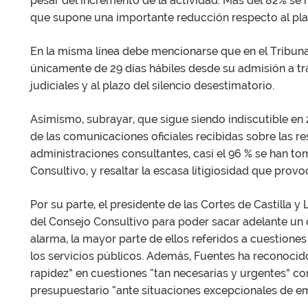
pesar del incremento de la actividad. Más del 82% se h
que supone una importante reducción respecto al plaz
En la misma línea debe mencionarse que en el Tribuna
únicamente de 29 días hábiles desde su admisión a tr
judiciales y al plazo del silencio desestimatorio.
Asimismo, subrayar, que sigue siendo indiscutible en 2
de las comunicaciones oficiales recibidas sobre las r
administraciones consultantes, casi el 96 % se han t
Consultivo, y resaltar la escasa litigiosidad que provo
Por su parte, el presidente de las Cortes de Castilla 
del Consejo Consultivo para poder sacar adelante un
alarma, la mayor parte de ellos referidos a cuestione
los servicios públicos. Además, Fuentes ha reconocid
rapidez” en cuestiones “tan necesarias y urgentes” com
presupuestario “ante situaciones excepcionales de em