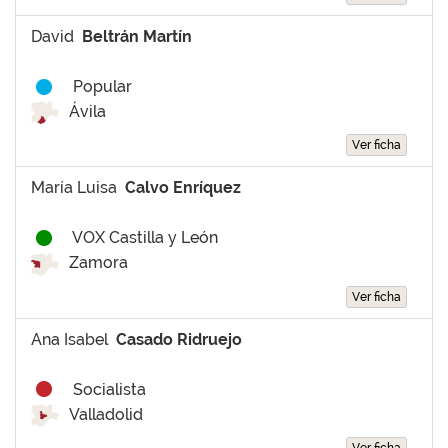
David
Beltrán Martín
Popular
Ávila
Ver ficha
María Luisa
Calvo Enríquez
VOX Castilla y León
Zamora
Ver ficha
Ana Isabel
Casado Ridruejo
Socialista
Valladolid
Ver ficha