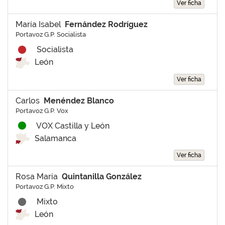
Ver ficha
María Isabel
Fernández Rodríguez
Portavoz G.P. Socialista
Socialista
León
Ver ficha
Carlos
Menéndez Blanco
Portavoz G.P. Vox
VOX Castilla y León
Salamanca
Ver ficha
Rosa María
Quintanilla González
Portavoz G.P. Mixto
Mixto
León