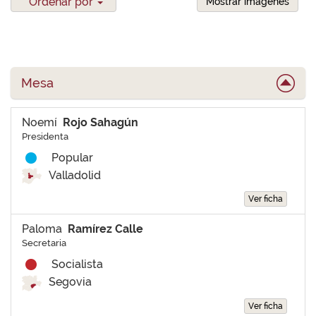
Ordenar por
Mostrar imágenes
Mesa
Noemí
Rojo Sahagún
Presidenta
Popular
Valladolid
Ver ficha
Paloma
Ramírez Calle
Secretaria
Socialista
Segovia
Ver ficha