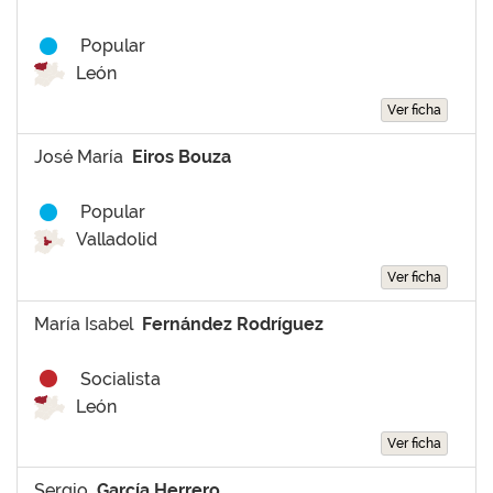
Popular
León
Ver ficha
José María
Eiros Bouza
Popular
Valladolid
Ver ficha
María Isabel
Fernández Rodríguez
Socialista
León
Ver ficha
Sergio
García Herrero