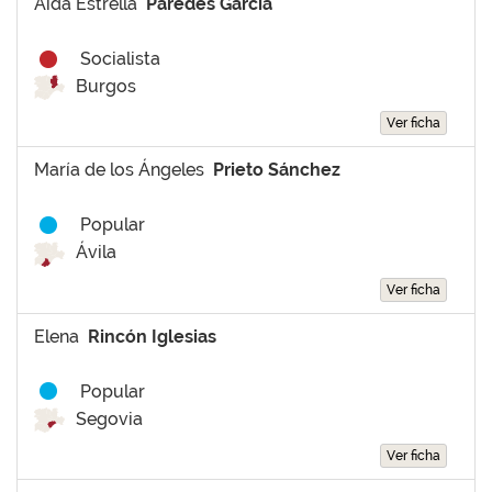
Aída Estrella
Paredes García
Socialista
Burgos
Ver ficha
María de los Ángeles
Prieto Sánchez
Popular
Ávila
Ver ficha
Elena
Rincón Iglesias
Popular
Segovia
Ver ficha