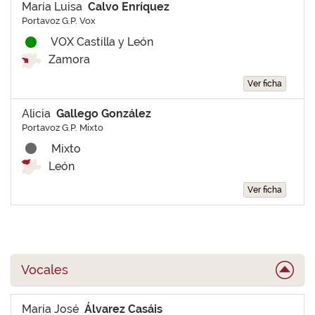
María Luisa
Calvo Enríquez
Portavoz G.P. Vox
VOX Castilla y León
Zamora
Ver ficha
Alicia
Gallego González
Portavoz G.P. Mixto
Mixto
León
Ver ficha
Vocales
María José
Álvarez Casáis