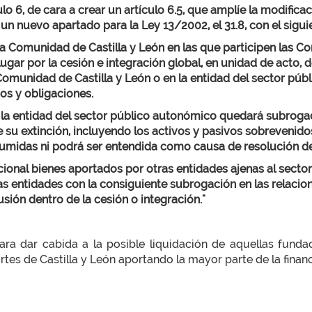
o 6, de cara a crear un artículo 6.5, que amplíe la modifica
un nuevo apartado para la Ley 13/2002, el 31.8, con el sigui
la Comunidad de Castilla y León en las que participen las C
lugar por la cesión e integración global, en unidad de acto, d
Comunidad de Castilla y León o en la entidad del sector pú
os y obligaciones.
 la entidad del sector público autonómico quedará subroga
de su extinción, incluyendo los activos y pasivos sobrevenido
sumidas ni podrá ser entendida como causa de resolución de l
acional bienes aportados por otras entidades ajenas al secto
s entidades con la consiguiente subrogación en las relacion
usión dentro de la cesión o integración."
a dar cabida a la posible liquidación de aquellas funda
rtes de Castilla y León aportando la mayor parte de la financ