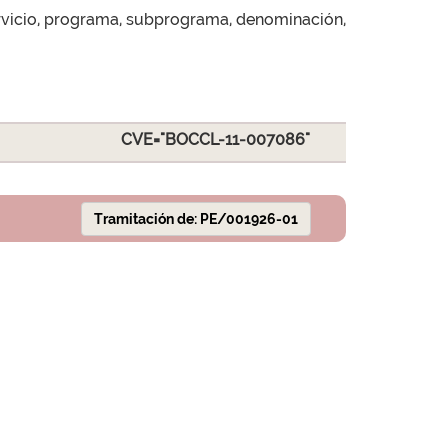
servicio, programa, subprograma, denominación,
CVE="BOCCL-11-007086"
Tramitación de: PE/001926-01