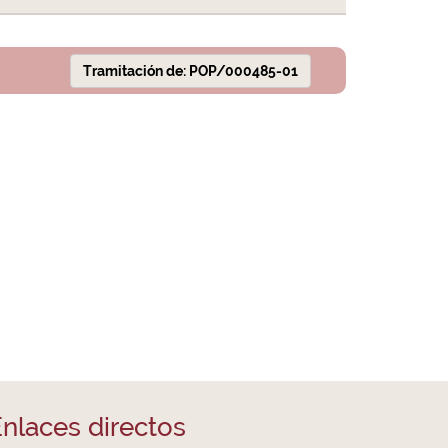
Tramitación de: POP/000485-01
nlaces directos