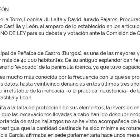
LEÓN
e la Torre, Leonisa Ull Laíta y David Jurado Pajares, Procu
stilla y León, al amparo de lo establecido en los artículo
NO DE LEY para su debate y votación ante la Comisión de C
cipal de Peñalba de Castro (Burgos), es una de las mayores 
 más de 40.000 habitantes. De su antiguo esplendor dan fe 
enario ‘evocado’ de la península ibérica, ya que tuvo capac
a es mucho más conocida por la frecuencia con la que se pro
 los datos: hasta veinticinco denuncias en los últimos tres año
ba irrefutable de la ineficacia –o la práctica inexistencia– d
stilla y León.
limita a la falta de protección de sus elementos, la inversi
e que las excavaciones llevadas a cabo han ido descubriend
ortancia de estos hallazgos no se ha visto acompañada de 
 atestigua que la cantidad destinada ha sido mínima es rotun
icia García, afirmaba en sede parlamentaria hace unos meses 