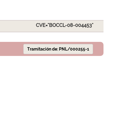
CVE="BOCCL-08-004453"
Tramitación de: PNL/000255-1