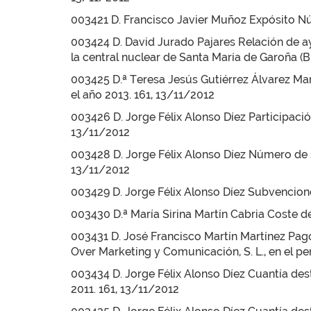
003421 D. Francisco Javier Muñoz Expósito N
003424 D. David Jurado Pajares Relación de ay
la central nuclear de Santa María de Garoña (B
003425 D.ª Teresa Jesús Gutiérrez Álvarez Ma
el año 2013. 161, 13/11/2012
003426 D. Jorge Félix Alonso Díez Participaci
13/11/2012
003428 D. Jorge Félix Alonso Díez Número de s
13/11/2012
003429 D. Jorge Félix Alonso Díez Subvencione
003430 D.ª María Sirina Martín Cabria Coste d
003431 D. José Francisco Martín Martínez Pagos
Over Marketing y Comunicación, S. L., en el p
003434 D. Jorge Félix Alonso Díez Cuantía dest
2011. 161, 13/11/2012