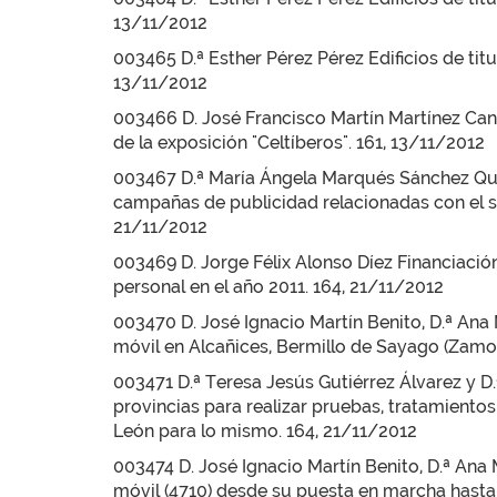
13/11/2012
003465 D.ª Esther Pérez Pérez Edificios de tit
13/11/2012
003466 D. José Francisco Martín Martínez Can
de la exposición "Celtíberos". 161, 13/11/2012
003467 D.ª María Ángela Marqués Sánchez Qué
campañas de publicidad relacionadas con el s
21/11/2012
003469 D. Jorge Félix Alonso Díez Financiació
personal en el año 2011. 164, 21/11/2012
003470 D. José Ignacio Martín Benito, D.ª An
móvil en Alcañices, Bermillo de Sayago (Zamo
003471 D.ª Teresa Jesús Gutiérrez Álvarez y 
provincias para realizar pruebas, tratamientos
León para lo mismo. 164, 21/11/2012
003474 D. José Ignacio Martín Benito, D.ª Ana
móvil (4710) desde su puesta en marcha hasta 