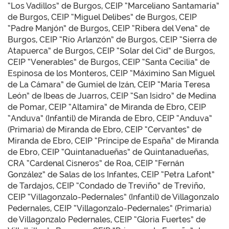
“Los Vadillos” de Burgos, CEIP “Marceliano Santamaría”
de Burgos, CEIP “Miguel Delibes” de Burgos, CEIP
“Padre Manjón” de Burgos, CEIP “Ribera del Vena” de
Burgos, CEIP “Río Arlanzón” de Burgos, CEIP “Sierra de
Atapuerca” de Burgos, CEIP “Solar del Cid” de Burgos,
CEIP “Venerables” de Burgos, CEIP “Santa Cecilia” de
Espinosa de los Monteros, CEIP “Máximino San Miguel
de La Cámara” de Gumiel de Izán, CEIP “María Teresa
León” de Ibeas de Juarros, CEIP “San Isidro” de Medina
de Pomar, CEIP “Altamira” de Miranda de Ebro, CEIP
“Anduva” (Infantil) de Miranda de Ebro, CEIP “Anduva”
(Primaria) de Miranda de Ebro, CEIP “Cervantes” de
Miranda de Ebro, CEIP “Príncipe de España” de Miranda
de Ebro, CEIP “Quintanadueñas” de Quintanadueñas,
CRA “Cardenal Cisneros” de Roa, CEIP “Fernán
González” de Salas de los Infantes, CEIP “Petra Lafont”
de Tardajos, CEIP “Condado de Treviño” de Treviño,
CEIP “Villagonzalo-Pedernales” (Infantil) de Villagonzalo
Pedernales, CEIP “Villagonzalo-Pedernales” (Primaria)
de Villagonzalo Pedernales, CEIP “Gloria Fuertes” de