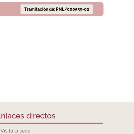
Tramitación de: PNL/000559-02
nlaces directos
Visita la sede