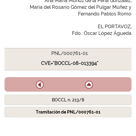
Ana María Muñoz de la Peña González,
María del Rosario Gómez del Pulgar Múñez y
Fernando Pablos Romo
EL PORTAVOZ,
Fdo.: Óscar López Águeda
PNL/000761-01
CVE="BOCCL-08-013394"
BOCCL n. 213/8
Tramitación de PNL/000761-01