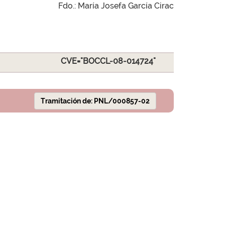
Fdo.: María Josefa García Cirac
CVE="BOCCL-08-014724"
Tramitación de: PNL/000857-02