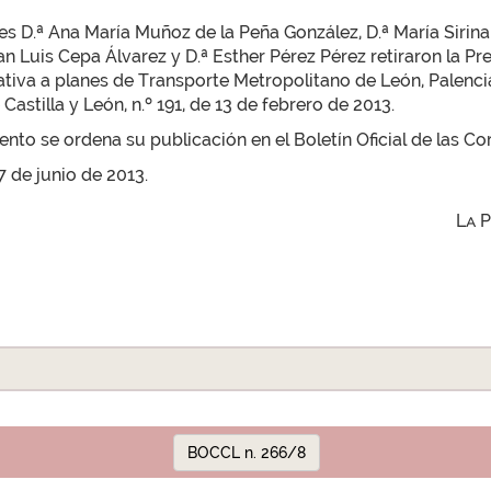
es D.ª Ana María Muñoz de la Peña González, D.ª María Sirina
an Luis Cepa Álvarez y D.ª Esther Pérez Pérez retiraron la P
a a planes de Transporte Metropolitano de León, Palencia, 
Castilla y León, n.º 191, de 13 de febrero de 2013.
to se ordena su publicación en el Boletín Oficial de las Cor
7 de junio de 2013.
La 
BOCCL n. 266/8