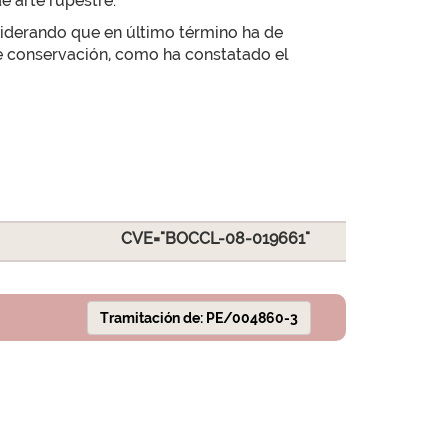
e arte rupestre.
nsiderando que en último término ha de
e conservación, como ha constatado el
CVE="BOCCL-08-019661"
Tramitación de: PE/004860-3