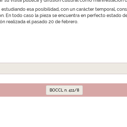
ar su visita pública y difusión cultural como manifestación d
stá estudiando esa posibilidad, con un carácter temporal, co
n. En todo caso la pieza se encuentra en perfecto estado d
ión realizada el pasado 20 de febrero.
BOCCL n. 411/8