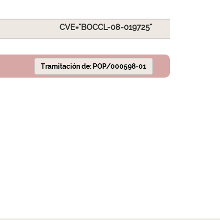
CVE="BOCCL-08-019725"
Tramitación de: POP/000598-01