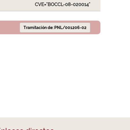
CVE="BOCCL-08-020014"
Tramitación de: PNL/001206-02