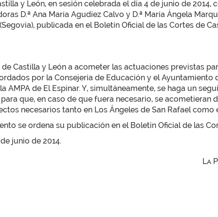
tilla y León, en sesión celebrada el día 4 de junio de 2014,
oras D.ª Ana María Agudíez Calvo y D.ª María Ángela Marqué
govia), publicada en el Boletín Oficial de las Cortes de Casti
ta de Castilla y León a acometer las actuaciones previstas p
cordados por la Consejería de Educación y el Ayuntamiento d
 la AMPA de El Espinar. Y, simultáneamente, se haga un seg
 para que, en caso de que fuera necesario, se acometieran 
ectos necesarios tanto en Los Ángeles de San Rafael como e
to se ordena su publicación en el Boletín Oficial de las Cor
 de junio de 2014.
La 