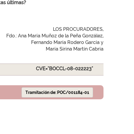
tas últimas?
LOS PROCURADORES,
Fdo.: Ana María Muñoz de la Peña González,
Fernando María Rodero García y
María Sirina Martín Cabria
CVE="BOCCL-08-022223"
Tramitación de: POC/001184-01