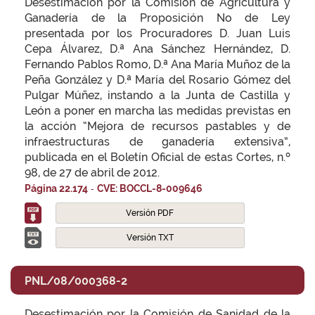
Desestimación por la Comisión de Agricultura y
Ganadería de la Proposición No de Ley
presentada por los Procuradores D. Juan Luis
Cepa Álvarez, D.ª Ana Sánchez Hernández, D.
Fernando Pablos Romo, D.ª Ana María Muñoz de la
Peña González y D.ª María del Rosario Gómez del
Pulgar Múñez, instando a la Junta de Castilla y
León a poner en marcha las medidas previstas en
la acción “Mejora de recursos pastables y de
infraestructuras de ganadería extensiva”,
publicada en el Boletín Oficial de estas Cortes, n.º
98, de 27 de abril de 2012.
-
Página 22.174
CVE: BOCCL-8-009646
Versión PDF
Versión TXT
PNL/08/000368-2
Desestimación por la Comisión de Sanidad de la