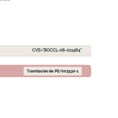
CVE="BOCCL-08-011464"
Tramitación de: PE/003530-1