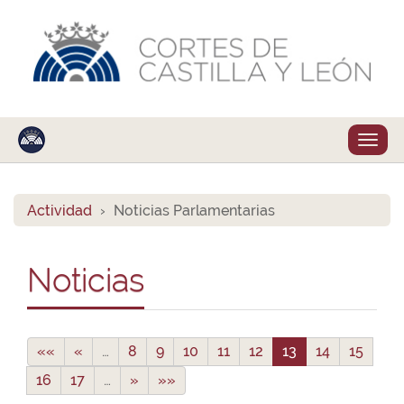
Despl
naveg
Actividad
Noticias Parlamentarias
Noticias
««
«
…
8
9
10
11
12
13
14
15
16
17
…
»
»»