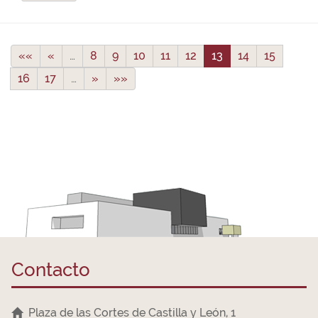
««
«
…
8
9
10
11
12
13
14
15
16
17
…
»
»»
Contacto
Plaza de las Cortes de Castilla y León, 1