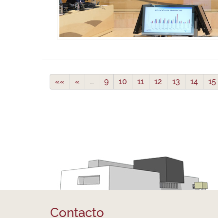
««
«
…
9
10
11
12
13
14
15
Contacto