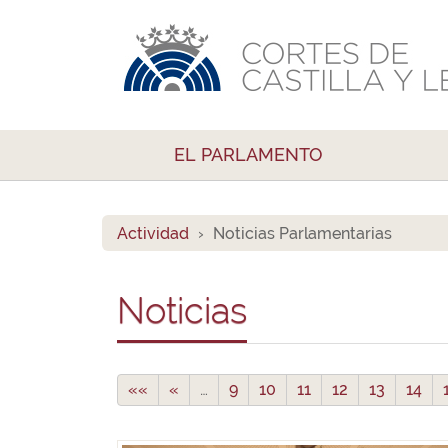
EL PARLAMENTO
Actividad
Noticias Parlamentarias
Noticias
««
«
…
9
10
11
12
13
14