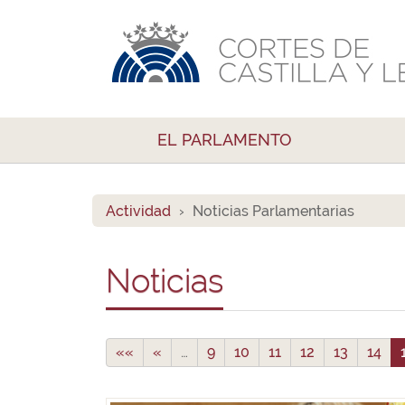
EL PARLAMENTO
Actividad
Noticias Parlamentarias
Noticias
««
«
…
9
10
11
12
13
14